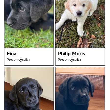
Fína
Philip Moris
Pes ve výcviku
Pes ve výcviku