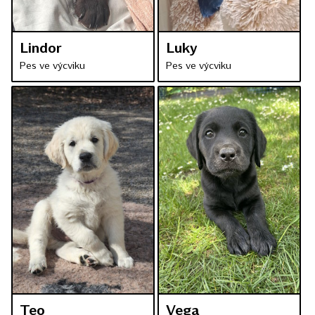
Lindor
Luky
Pes ve výcviku
Pes ve výcviku
Teo
Vega