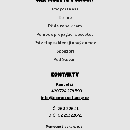
Podpořte nás
E-shop
Přidejte se k nám
Pomoc s propagací a osvětou
Psi z tlapek hledají nový domov
Sponzoři
Poděkování
Kontakty
Kancelář:
+420 724 279 599
info@pomocnetlapky.cz
IČ: 26 32 26 41
DIČ: CZ26322641
Pomocné tlapky o. p. s.,