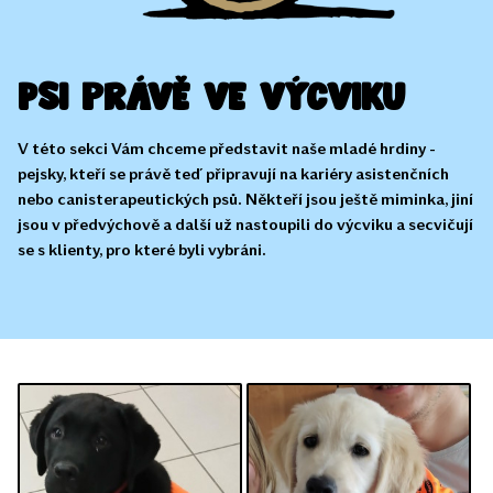
Psi právě ve výcviku
V této sekci Vám chceme představit naše mladé hrdiny -
pejsky, kteří se právě teď připravují na kariéry asistenčních
nebo canisterapeutických psů. Někteří jsou ještě miminka, jiní
jsou v předvýchově a další už nastoupili do výcviku a secvičují
se s klienty, pro které byli vybráni.