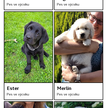
Pes ve výcviku
Pes ve výcviku
Ester
Merlin
Pes ve výcviku
Pes ve výcviku