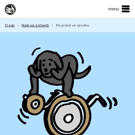
menu
ČESKY
•
ENGLISH
O nás
•
Naši psi a klienti
•
Psi právě ve výcviku
O NÁS
NAŠE SLUŽBY
JAK MŮŽETE POMOCI?
KONTAKTY
E-shop
Podpořit