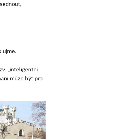
sednout,
o ujme.
v. „inteligentní
nání může být pro