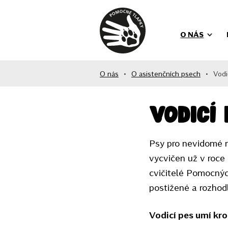
O NÁS
O nás
•
O asistenčních psech
•
Vodi
Vodicí 
Psy pro nevidomé n
vycvičen už v roce
cvičitelé Pomocnýc
postižené a rozhodl
Vodicí pes umí kro