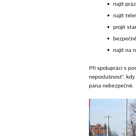
najít pr
najít tel
projít st
bezpečně
najít na
Při spolupráci s po
neposlušnost“, kdy
pána nebezpečné.