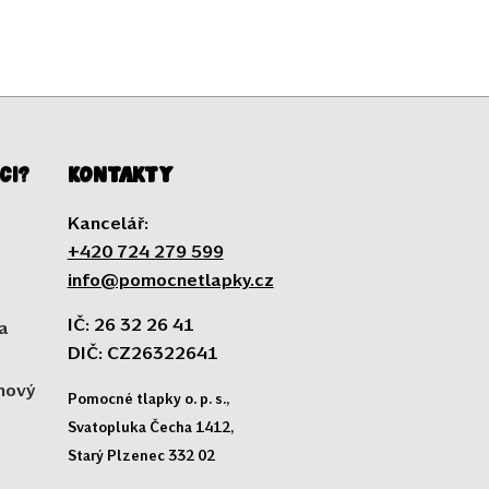
ci?
Kontakty
Kancelář:
+420 724 279 599
info@pomocnetlapky.cz
IČ: 26 32 26 41
a
DIČ: CZ26322641
 nový
Pomocné tlapky o. p. s.,
Svatopluka Čecha 1412,
Starý Plzenec 332 02