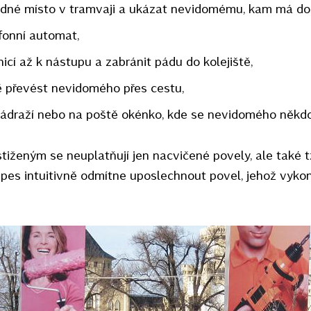
ázdné místo v tramvaji a ukázat nevidomému, kam má do
efonní automat,
anicí až k nástupu a zabránit pádu do kolejiště,
 převést nevidomého přes cestu,
 nádraží nebo na poště okénko, kde se nevidomého někd
stiženým se neuplatňují jen nacvičené povely, ale také tz
 pes intuitivně odmítne uposlechnout povel, jehož vyko