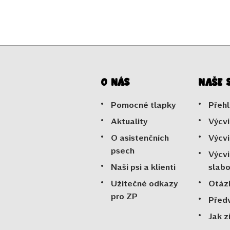
O nás
Naše 
Pomocné tlapky
Přehl
Aktuality
Výcvi
O asistenčních
Výcvi
psech
Výcvi
Naši psi a klienti
slab
Užitečné odkazy
Otáz
pro ZP
Před
Jak z