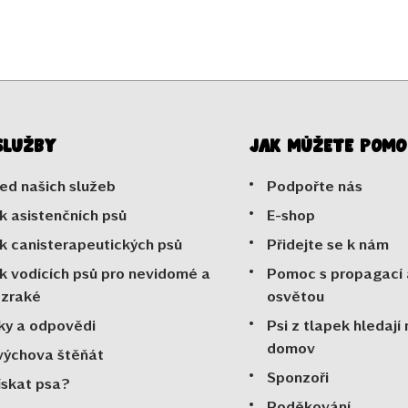
služby
Jak můžete pomo
ed našich služeb
Podpořte nás
k asistenčních psů
E-shop
k canisterapeutických psů
Přidejte se k nám
k vodících psů pro nevidomé a
Pomoc s propagací 
ozraké
osvětou
ky a odpovědi
Psi z tlapek hledají
domov
výchova štěňát
Sponzoři
ískat psa?
Poděkování