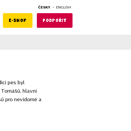
ČESKY
•
ENGLISH
E-shop
Podpořit
cí pes byl
é Tomášů, hlavní
psů pro nevidomé a