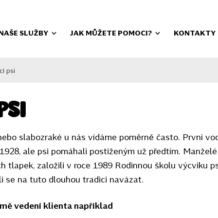
NAŠE SLUŽBY
JAK MŮŽETE POMOCI?
KONTAKTY
cí psi
psi
ebo slabozraké u nás vídáme poměrně často. První vodi
 1928, ale psi pomáhali postiženým už předtím. Manžel
h tlapek, založili v roce 1989 Rodinnou školu výcviku 
i se na tuto dlouhou tradici navázat.
mě vedení klienta například