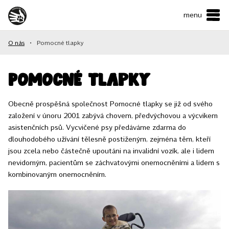
menu
ČESKY
•
ENGLISH
O nás
•
Pomocné tlapky
O NÁS
NAŠE SLUŽBY
Pomocné tlapky
JAK MŮŽETE POMOCI?
Obecně prospěšná společnost Pomocné tlapky se již od svého
založení v únoru 2001 zabývá chovem, předvýchovou a výcvikem
KONTAKTY
asistenčních psů. Vycvičené psy předáváme zdarma do
dlouhodobého užívání tělesně postiženým, zejména těm, kteří
jsou zcela nebo částečně upoutáni na invalidní vozík, ale i lidem
E-shop
nevidomým, pacientům se záchvatovými onemocněními a lidem s
kombinovaným onemocněním.
Podpořit