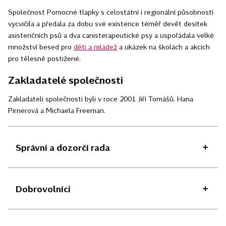
Společnost Pomocné tlapky s celostátní i regionální působností
vycvičila a předala za dobu své existence téměř devět desítek
asistenčních psů a dva canisterapeutické psy a uspořádala velké
množství besed pro
děti a mládež
a ukázek na školách a akcích
pro tělesně postižené.
Zakladatelé společnosti
Zakladateli společnosti byli v roce 2001 Jiří Tomášů, Hana
Pirnerová a Michaela Freeman.
Správní a dozorčí rada
Dobrovolníci