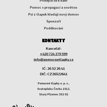
Přidejte se k nám
Pomoc s propagací a osvětou
Psi z tlapek hledají nový domov
Sponzoři
Poděkování
Kontakty
Kancelář:
+420 724 279 599
info@pomocnetlapky.cz
IČ: 26 32 26 41
DIČ: CZ26322641
Pomocné tlapky o. p. s.,
Svatopluka Čecha 1412,
Starý Plzenec 332 02